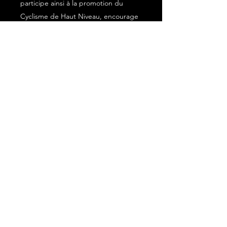
participe ainsi à la promotion du
Cyclisme de Haut Niveau, encourage
l'esprit familial, les valeurs d’entraide
et de partage qui sont les fers de
lance de l'ECDO !