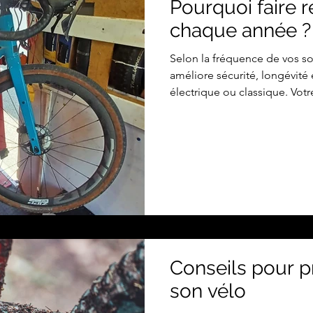
Pourquoi faire r
chaque année ?
Selon la fréquence de vos sor
améliore sécurité, longévité
électrique ou classique. Vo
fidèlement tout au long de l
les intempéries, les revêteme
kilomètres qui s'accumulent. 
attention particulière, un re
mécanicien qui saura déceler
voit pas toujours. Voici pour
Conseils pour p
son vélo