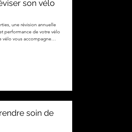
éviser son vélo
ties, une révision annuelle
 et performance de votre vélo
tre vélo vous accompagne
'année, affrontant avec vous
nts capricieux et les
En retour, il mérite une
ndez-vous annuel avec votre
 ce que l'œil du cycliste ne
quoi cet
rendre soin de