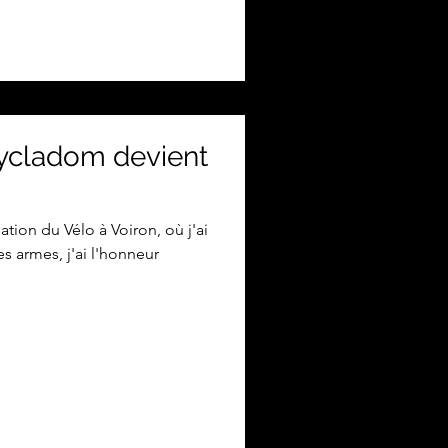
t parce que vous êtes
ndé, nous avons imaginé un
ycladom devient
ation du Vélo à Voiron, où j'ai
 armes, j'ai l'honneur