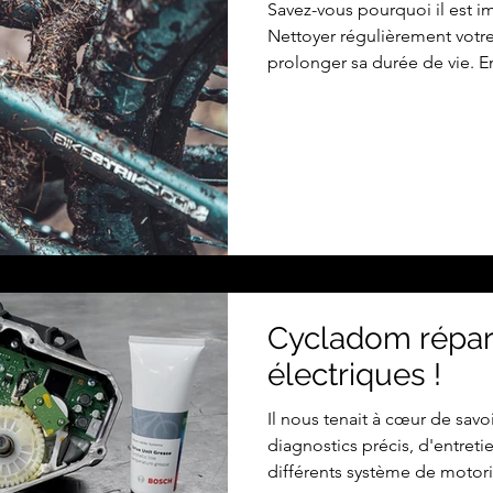
Savez-vous pourquoi il est im
Nettoyer régulièrement vot
prolonger sa durée de vie. E
de la saleté et la poussière, 
composants. Vous évitez des
qu’une chaîne qui saute, de
hasardeux ou encore des frei
Vous garantissez votre sécuri
économisez aussi et surtout 
Cycladom répar
électriques !
Il nous tenait à cœur de savo
diagnostics précis, d'entreti
différents système de motoris