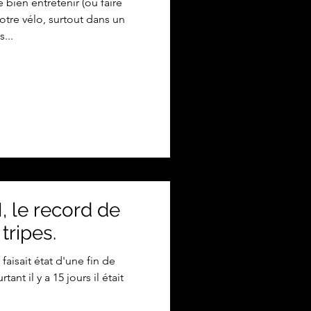
bien entretenir (ou faire
tre vélo, surtout dans un
...
 le record de
tripes.
faisait état d'une fin de
nt il y a 15 jours il était