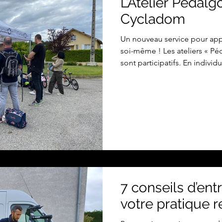
L’Atelier Pédal
Cycladom
Un nouveau service pour app
soi-même ! Les ateliers « P
sont participatifs. En indivi
être réalisés au sein d’entrep
sein de collectivités, par ex
des séances d’initiation à la
apprennent à prendre soin de
diagnostiquer et à réparer l
des pneus, réglage des frein
7 conseils d’ent
votre pratique re