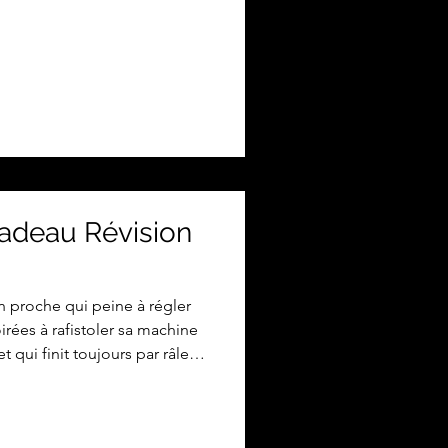
oyeux arrières). En effet, une
es moteurs qui présentent une
nt à leur utilisation sont
 le problème vient d'un
courroie usée, roulements
Cadeau Révision
n proche qui peine à régler
irées à rafistoler sa machine
et qui finit toujours par râler
e que son bricolage n'a pas
te jusqu'à parfois se mettre en
trouviez la solution à ses