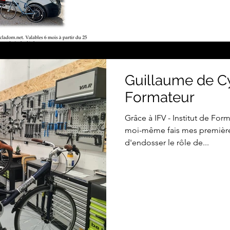
problèmes ? Pour les fêtes e
nombreux à nous avoir dema
bon cadeau à offrir à l
Guillaume de C
Formateur
Grâce à IFV - Institut de Form
moi-même fais mes premières
d'endosser le rôle de...