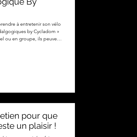
gogique By
rendre à entretenir son vélo
édalgogiques by Cycladom »
duel ou en groupe, ils peuvent
rises, à domicile, ou bien au
emple dans les écoles. Lors
 mécanique, les usagers
 leur bicyclette, à
es premières pannes (pression
s, per
retien pour que
ste un plaisir !