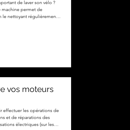
portant de laver son vélo ?
re machine permet de
n le nettoyant régulièrement
vous limitez l’usure des
 dysfonctionnements tels
s changements de vitesses
ns qui fonctionnent mal.
té en évitant des casses. Vous
de l'argent : moin
e vos moteurs
ir effectuer les opérations de
ens et de réparations des
ations électriques (sur les