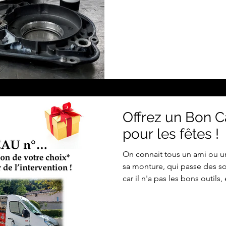
moteurs centraux et sur les m
fois leur garantie passée, l
usure ou des problèmes inhére
livrés à eux-mêmes. Souvent,
défaut mécanique interne : 
grippés ou en fin de vie, gra
Offrez un Bon 
pour les fêtes !
On connait tous un ami ou u
sa monture, qui passe des so
car il n'a pas les bons outils, 
en rentrant de sa sortie parc
tenu... Pire encore, il persis
danger. Et si c'était vous qui 