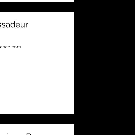
sadeur
leance.com